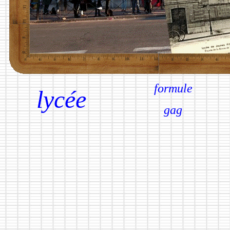
formule
lycée
gag